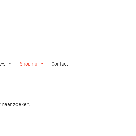
uws
Shop nú
Contact
r naar zoeken.