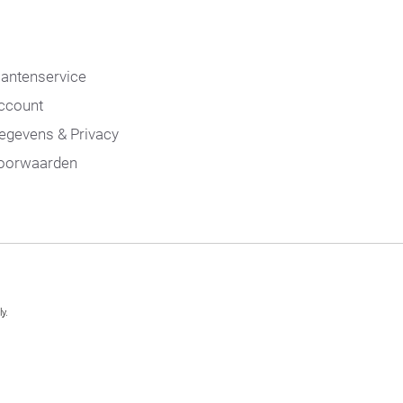
lantenservice
ccount
egevens & Privacy
oorwaarden
y.