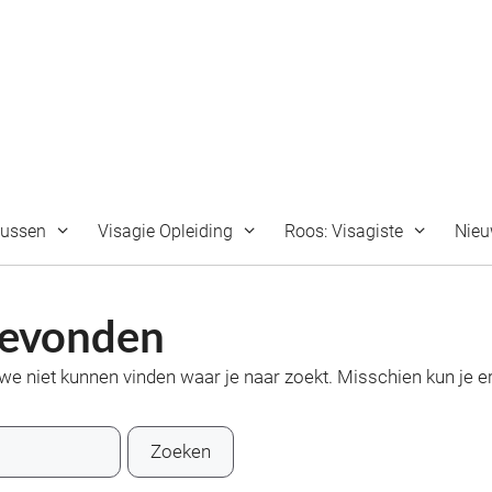
sussen
Visagie Opleiding
Roos: Visagiste
Nie
gevonden
t we niet kunnen vinden waar je naar zoekt. Misschien kun je e