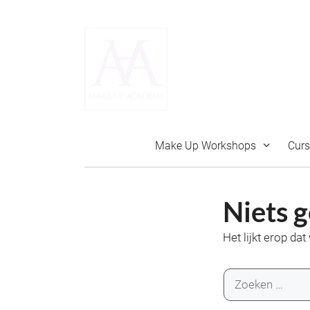
Ga
naar
de
inhoud
Make Up Workshops
Cur
Niets 
Het lijkt erop da
Zoek
naar: