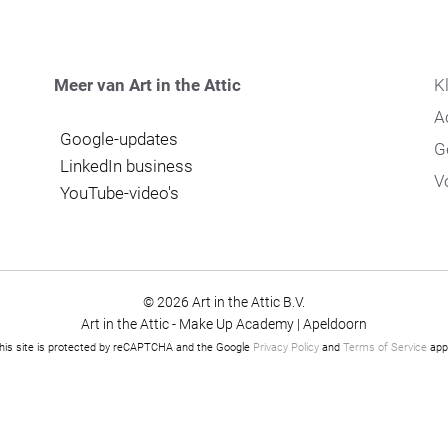
Meer van Art in the Attic
K
A
Google-updates
G
LinkedIn business
V
YouTube-video's
© 2026 Art in the Attic B.V.
Art in the Attic - Make Up Academy | Apeldoorn
his site is protected by reCAPTCHA and the Google
Privacy Policy
and
Terms of Service
appl