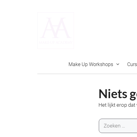
Ga
naar
de
inhoud
Make Up Workshops
Cur
Niets 
Het lijkt erop da
Zoek
naar: