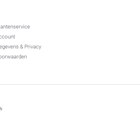
lantenservice
ccount
egevens & Privacy
oorwaarden
y.