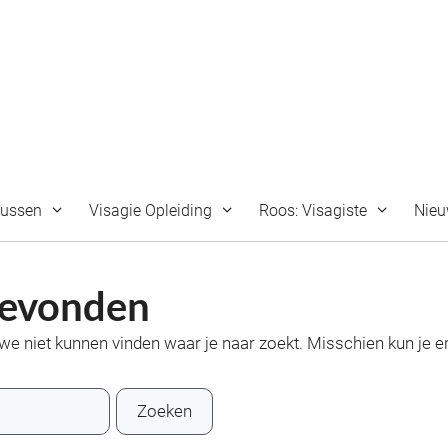
sussen
Visagie Opleiding
Roos: Visagiste
Nie
gevonden
t we niet kunnen vinden waar je naar zoekt. Misschien kun je e