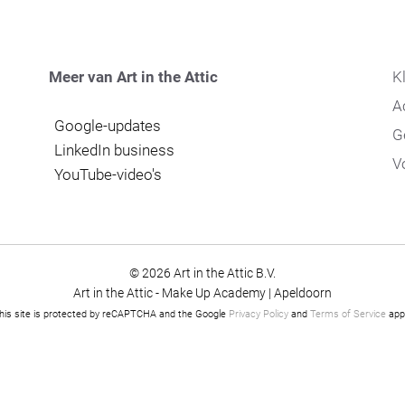
Meer van Art in the Attic
K
A
Google-updates
G
LinkedIn business
V
YouTube-video's
© 2026 Art in the Attic B.V.
Art in the Attic - Make Up Academy | Apeldoorn
his site is protected by reCAPTCHA and the Google
Privacy Policy
and
Terms of Service
appl