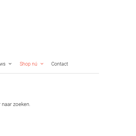
uws
Shop nú
Contact
r naar zoeken.