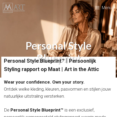
Ga
Menu
naar
de
inhoud
Personal Style
Blueprint
Personal Style Blueprint™ | Persoonlijk
Styling rapport op Maat | Art in the Attic
Wear your confidence. Own your story.
Ontdek welke kleding, kleuren, pasvormen en stijlen jouw
natuurlijke uitstraling versterken.
De
Personal Style Blueprint™
is een exclusief,
persoonlijk samengesteld stylingrapport waarin mode,