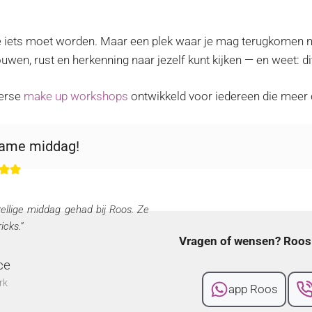
r je iets moet worden. Maar een plek waar je mag terugkomen 
uwen, rust en herkenning naar jezelf kunt kijken — en weet: di
erse
make up workshops
ontwikkeld voor iedereen die meer o
zame middag!
ellige middag gehad bij Roos. Ze
icks.”
Vragen of wensen? Roos 
ce
rk
app Roos