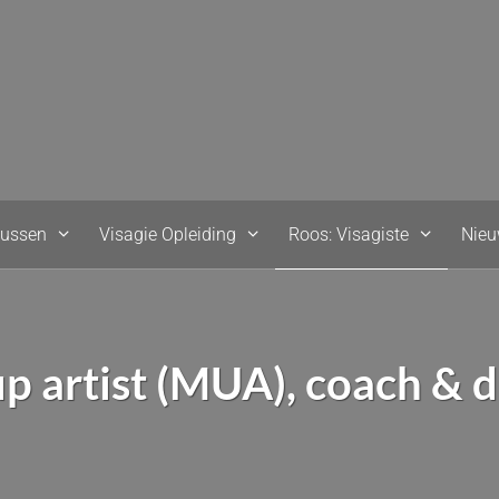
sussen
Visagie Opleiding
Roos: Visagiste
Nie
p artist (MUA), coach & d