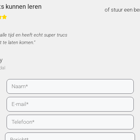
ts kunnen leren
of stuur een be
le tijd en heeft echt super trucs
t te laten komen.”
ty
dal