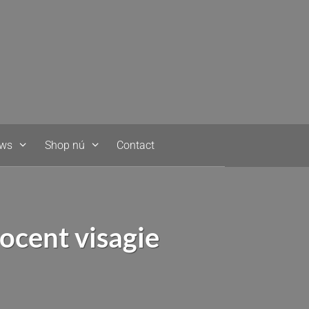
uws
Shop nú
Contact
ocent visagie