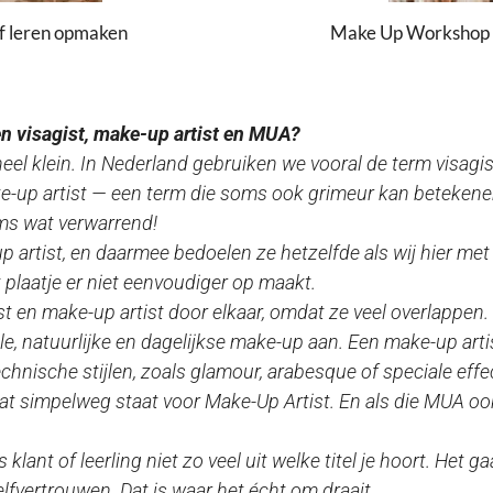
f leren opmaken
Make Up Workshop v
een visagist, make-up artist en MUA?
ak heel klein. In Nederland gebruiken we vooral de term
visagis
-up artist
— een term die soms ook
grimeur
kan betekenen
oms wat verwarrend!
p artist
, en daarmee bedoelen ze hetzelfde als wij hier met
plaatje er niet eenvoudiger op maakt.
st
en
make-up artist
door elkaar, omdat ze veel overlappen. T
le, natuurlijke en dagelijkse make-up aan. Een make-up arti
technische stijlen, zoals glamour, arabesque of speciale effe
wat simpelweg staat voor
Make-Up Artist
. En als die MUA oo
s klant of leerling niet zo veel uit welke titel je hoort. He
lfvertrouwen. Dat is waar het écht om draait.