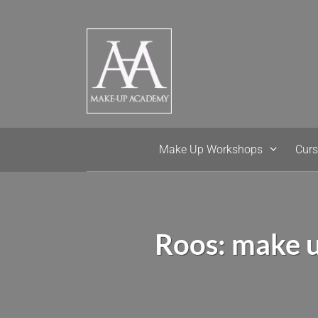
Ga
naar
de
inhoud
Make Up Workshops
Cur
Roos: make u