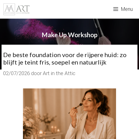
Ga
Menu
naar
de
inhoud
Make Up Workshop
De beste foundation voor de rijpere huid: zo
blijft je teint fris, soepel en natuurlijk
02/07/2026
door
Art in the Attic