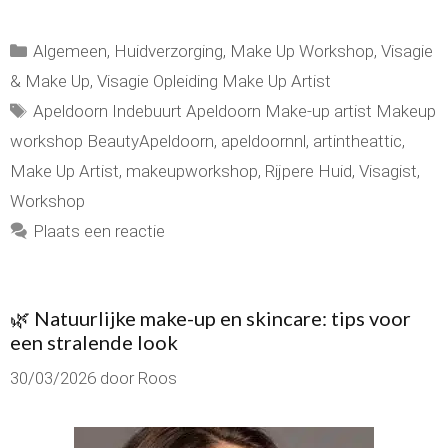
Categorieën
Algemeen
,
Huidverzorging
,
Make Up Workshop
,
Visagie
& Make Up
,
Visagie Opleiding Make Up Artist
Tags
Apeldoorn Indebuurt Apeldoorn Make-up artist Makeup
workshop BeautyApeldoorn
,
apeldoornnl
,
artintheattic
,
Make Up Artist
,
makeupworkshop
,
Rijpere Huid
,
Visagist
,
Workshop
Plaats een reactie
🌿 Natuurlijke make-up en skincare: tips voor
een stralende look
30/03/2026
door
Roos