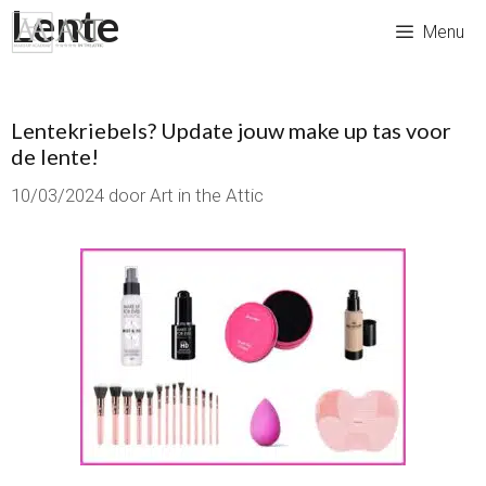
Lente
Ga
Menu
naar
de
inhoud
Lentekriebels? Update jouw make up tas voor
de lente!
10/03/2024
door
Art in the Attic