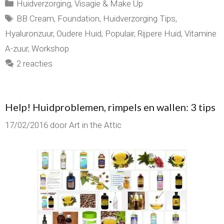
Categorieën
Huidverzorging
,
Visagie & Make Up
Tags
BB Cream
,
Foundation
,
Huidverzorging Tips
,
Hyaluronzuur
,
Oudere Huid
,
Populair
,
Rijpere Huid
,
Vitamine
A-zuur
,
Workshop
2 reacties
Help! Huidproblemen, rimpels en wallen: 3 tips
17/02/2016
door
Art in the Attic