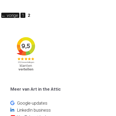
Pagina
Pagina
←
vorige
1
2
Meer van Art in the Attic
Google-updates
LinkedIn business