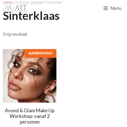
Ga
Home
/ Producten getagged “Sinterklaas”
Menu
naar
Sinterklaas
de
inhoud
Enig resultaat
AANBIEDING!
Avond & Glam Make Up
Workshop: vanaf 2
personen